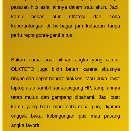
pasaran hits asia lainnya dalam satu akun. Jadi,
kamu bebas atur strategi dan coba
keberuntungan di berbagai jam keluaran tanpa
perlu repot gonta-ganti situs.
Bukan cuma soal pilihan angka yang ramai,
OLXTOTO juga bikin betah karena situsnya
ringan dan cepat banget diakses. Mau buka lewat
laptop atau sambil santai pegang HP, tampilannya
tetap mulus dan gampang dipahami. Jadi buat
kamu yang baru mau coba-coba pun, dijamin
enggak bakal kebingungan pas mau pasang
angka favorit.