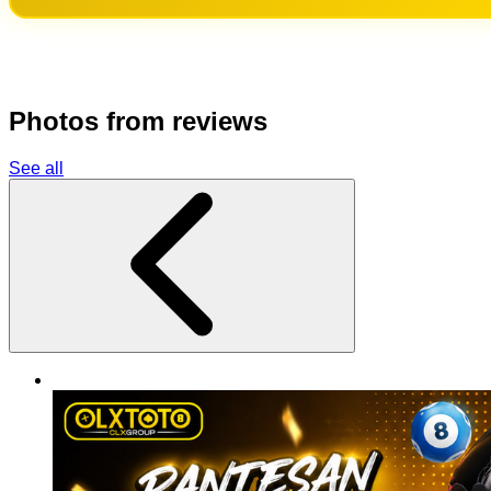
Photos from reviews
See all