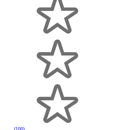
(100)