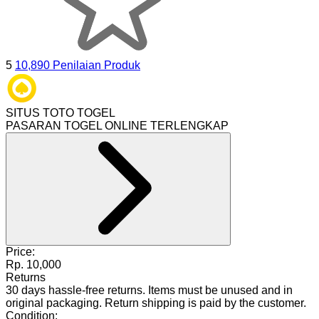
5
10,890 Penilaian Produk
SITUS TOTO TOGEL
PASARAN TOGEL ONLINE TERLENGKAP
Price:
Rp. 10,000
Returns
30 days hassle-free returns. Items must be unused and in
original packaging. Return shipping is paid by the customer.
Condition: