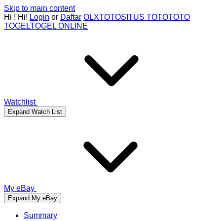
Skip to main content
Hi
!
Hi!
Login
or
Daftar
OLXTOTO
SITUS TOTO
TOTO
TOGEL
TOGEL ONLINE
Watchlist
Expand Watch List
My eBay
Expand My eBay
Summary