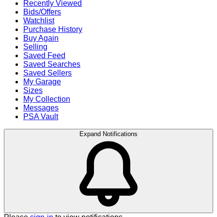
Recently Viewed
Bids/Offers
Watchlist
Purchase History
Buy Again
Selling
Saved Feed
Saved Searches
Saved Sellers
My Garage
Sizes
My Collection
Messages
PSA Vault
Expand Notifications